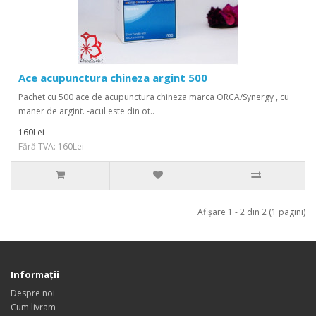
Ace acupunctura chineza argint 500
Pachet cu 500 ace de acupunctura chineza marca ORCA/Synergy , cu
maner de argint. -acul este din ot..
160Lei
Fără TVA: 160Lei
Afişare 1 - 2 din 2 (1 pagini)
Informaţii
Despre noi
Cum livram