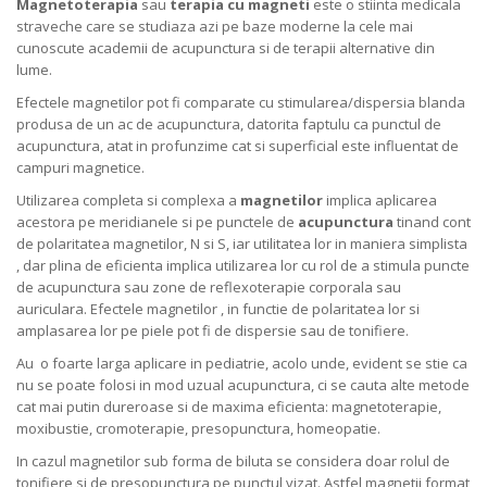
Magnetoterapia
sau
terapia cu magneti
este o stiinta medicala
straveche care se studiaza azi pe baze moderne la cele mai
cunoscute academii de acupunctura si de terapii alternative din
lume.
Efectele magnetilor pot fi comparate cu stimularea/dispersia blanda
produsa de un ac de acupunctura, datorita faptulu ca punctul de
acupunctura, atat in profunzime cat si superficial este influentat de
campuri magnetice.
Utilizarea completa si complexa a
magnetilor
implica aplicarea
acestora pe meridianele si pe punctele de
acupunctura
tinand cont
de polaritatea magnetilor, N si S, iar utilitatea lor in maniera simplista
, dar plina de eficienta implica utilizarea lor cu rol de a stimula puncte
de acupunctura sau zone de reflexoterapie corporala sau
auriculara. Efectele magnetilor , in functie de polaritatea lor si
amplasarea lor pe piele pot fi de dispersie sau de tonifiere.
Au o foarte larga aplicare in pediatrie, acolo unde, evident se stie ca
nu se poate folosi in mod uzual acupunctura, ci se cauta alte metode
cat mai putin dureroase si de maxima eficienta: magnetoterapie,
moxibustie, cromoterapie, presopunctura, homeopatie.
In cazul magnetilor sub forma de biluta se considera doar rolul de
tonifiere si de presopunctura pe punctul vizat. Astfel magnetii format