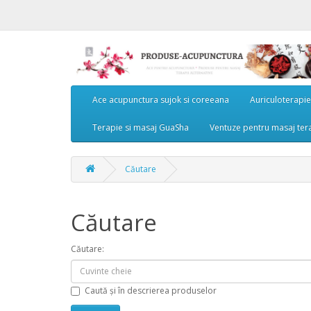
Ace acupunctura sujok si coreeana
Auriculoterapie
Terapie si masaj GuaSha
Ventuze pentru masaj terap
Căutare
Căutare
Căutare:
Caută și în descrierea produselor