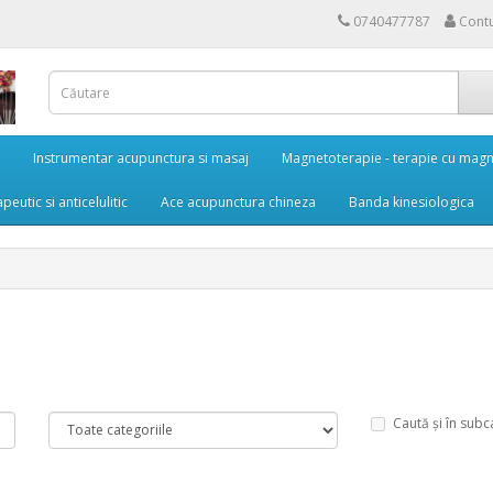
0740477787
Cont
Instrumentar acupunctura si masaj
Magnetoterapie - terapie cu magn
eutic si anticelulitic
Ace acupunctura chineza
Banda kinesiologica
Caută și în subc