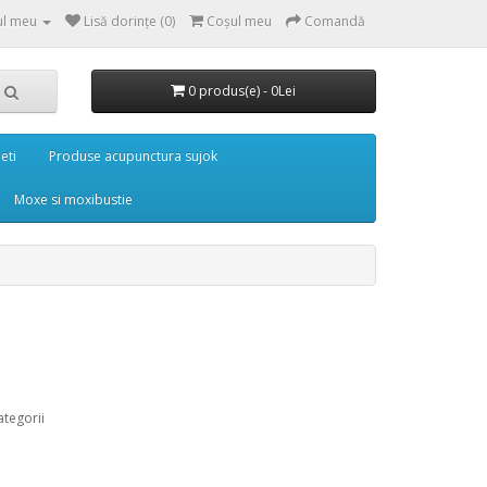
ul meu
Lisă dorințe (0)
Coşul meu
Comandă
0 produs(e) - 0Lei
eti
Produse acupunctura sujok
Moxe si moxibustie
ategorii