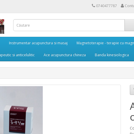
0740477787
Cont
Instrumentar acupunctura si masaj
Magnetoterapie - terapie cu magn
eutic si anticelulitic
Ace acupunctura chineza
Banda kinesiologica
Co