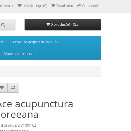
ul meu
Lisă dorințe (0)
Coşul meu
Comandă
0 produs(e) - 0Lei
eti
Produse acupunctura sujok
Moxe si moxibustie
Ace acupunctura
coreeana
d produs: DB100/102