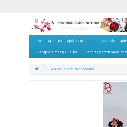
Ace acupunctura sujok si coreeana
Auriculoterapie
Terapie si masaj GuaSha
Ventuze pentru masaj terap
Ace acupunctura coreeana