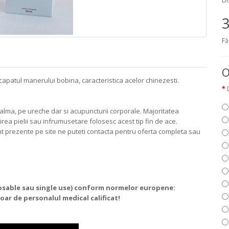
Di
3
Fă
O
 capatul manerului bobina, caracteristica acelor chinezesti.
palma, pe ureche dar si acupuncturii corporale. Majoritatea
irea pielii sau infrumusetare folosesc acest tip fin de ace.
unt prezente pe site ne puteti contacta pentru oferta completa sau
sposable sau single use) conform normelor europene:
doar de personalul medical calificat!