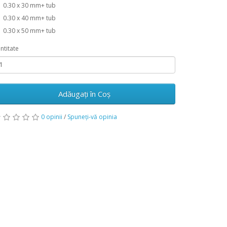
0.30 x 30 mm+ tub
0.30 x 40 mm+ tub
0.30 x 50 mm+ tub
ntitate
Adăugați în Coş
0 opinii
/
Spuneţi-vă opinia